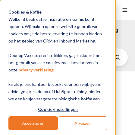
Cookies & koffie
Welkom! Leuk dat je inspiratie en kennis komt
opdoen. Wij maken op onze website gebruik van
HubSpot CRM & Inbound Marketing
cookies om je de beste ervaring te kunnen bieden
Insights
op het gebied van CRM en Inbound Marketing.
Door op ‘Accepteren’ te klikken, ga je akkoord met
het gebruik van alle cookies zoals beschreven in
onze
privacy verklaring
.
En als je ons kantoor bezoekt voor een vrijblijvend
CRM implementeren met
adviesgesprek, demo of HubSpot-training, bieden
succes
we een kopje versgezette biologische
koffie
aan.
Cookie-instellingen
van
Maarten de Wit
op 15-9-20 16:50
Accepteren
Afwijzen