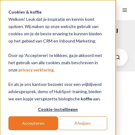
Cookies & koffie
Welkom! Leuk dat je inspiratie en kennis komt
opdoen. Wij maken op onze website gebruik van
HubSpot CRM & Inbound Marketing
cookies om je de beste ervaring te kunnen bieden
Insights
op het gebied van CRM en Inbound Marketing.
Door op ‘Accepteren’ te klikken, ga je akkoord met
het gebruik van alle cookies zoals beschreven in
onze
privacy verklaring
.
En als je ons kantoor bezoekt voor een vrijblijvend
Het magische effect van
adviesgesprek, demo of HubSpot-training, bieden
Artificial Intelligence (AI) in
we een kopje versgezette biologische
koffie
aan.
jouw CRM
Cookie-instellingen
Accepteren
Afwijzen
van
Andrea van Witteloostuijn
op 3-3-22 8:15