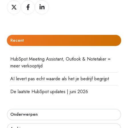
Delen
Delen
Delen
op
op
op
Twitter
Facebook
LinkedIn
Recent
HubSpot Meeting Assistant, Outlook & Notetaker =
meer verkooptijd
AI levert pas echt waarde als het je bedrijf begrijpt
De laatste HubSpot updates | juni 2026
Onderwerpen