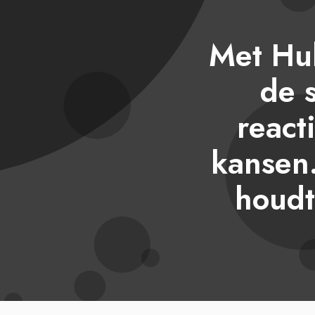
Met Hub
de s
react
kansen
houdt