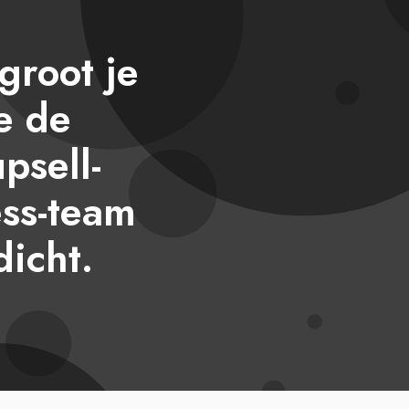
groot je
je de
psell-
ss-team
dicht.