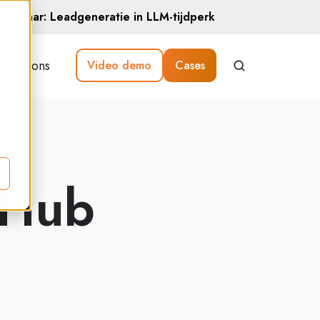
Webinar: Leadgeneratie in LLM-tijdperk
Over ons
Video demo
Cases
 Hub