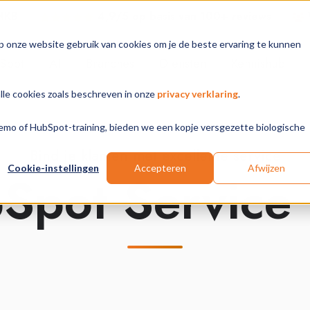
 MKB
4,9/5 op basis van 100+ review
s
p onze website gebruik van cookies om je de beste ervaring te kunnen
Spot
AI
Branches
Diensten
Kennishub
alle cookies zoals beschreven in onze
privacy verklaring
.
 demo of HubSpot-training, bieden we een kopje versgezette biologische
Bind je klanten met excellente service
Cookie-instellingen
Accepteren
Afwijzen
Spot Service