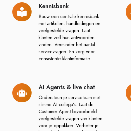
Kennisbank
Kennisbank
Kl
Bouw een centrale kennisbank
met artikelen, handleidingen en
veelgestelde vragen. Laat
klanten zelf hun antwoorden
vinden. Verminder het aantal
servicevragen. En zorg voor
consistente klantinformatie.
AI Agents & live chat
AI
L
Agents
&
Ondersteun je serviceteam met
&
pl
slimme AI-collega’s. Laat de
live
Customer Agent bijvoorbeeld
veelgestelde vragen van klanten
chat
voor je oppakken. Verbeter je