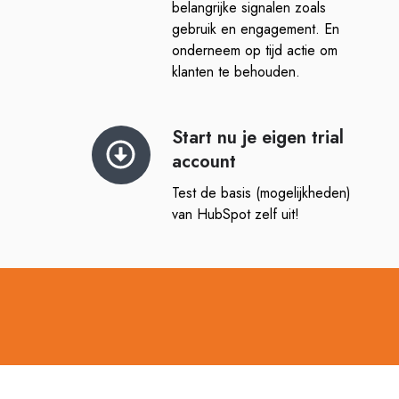
belangrijke signalen zoals
gebruik en engagement. En
onderneem op tijd actie om
klanten te behouden.
Start nu je eigen trial
Start
account
nu
je
Test de basis (mogelijkheden)
eigen
van HubSpot zelf uit!
trial
account