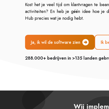
Kost het je veel tijd om klantvragen te bea
activiteiten? En heb je géén idee hoe je
Hub precies wat je nodig hebt.
Ja, ik wil de software zien
Ik 
288.000+ bedrijven in >135 landen gebr
Wij implem