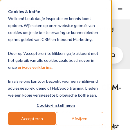
Cookies & koffie
Welkom! Leuk dat je inspiratie en kennis komt
opdoen. Wij maken op onze website gebruik van
HubSpot CRM & Inbound Marketing
cookies om je de beste ervaring te kunnen bieden
Insights
op het gebied van CRM en Inbound Marketing.
Door op ‘Accepteren’ te klikken, ga je akkoord met
het gebruik van alle cookies zoals beschreven in
onze
privacy verklaring
.
En als je ons kantoor bezoekt voor een vrijblijvend
De top 10 voordelen van CRM-
adviesgesprek, demo of HubSpot-training, bieden
software
we een kopje versgezette biologische
koffie
aan.
Cookie-instellingen
van
Ellen Prins
op 6-9-18 12:22
Accepteren
Afwijzen
Pas je een
CRM-systeem succesvol
toe? Dan helpt