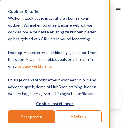
Cookies & koffie
Welkom! Leuk dat je inspiratie en kennis komt
opdoen. Wij maken op onze website gebruik van
cookies om je de beste ervaring te kunnen bieden
op het gebied van CRM en Inbound Marketing.
Neem contact met ons op
Door op ‘Accepteren’ te klikken, ga je akkoord met
We horen graag van je.
het gebruik van alle cookies zoals beschreven in
onze
privacy verklaring
.
En als je ons kantoor bezoekt voor een vrijblijvend
Voornaam
*
adviesgesprek, demo of HubSpot-training, bieden
we een kopje versgezette biologische
koffie
aan.
Cookie-instellingen
Accepteren
Afwijzen
Achternaam