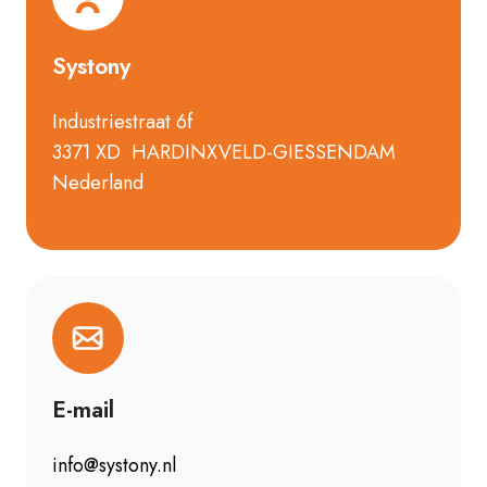
Systony
Industriestraat 6f
3371 XD HARDINXVELD-GIESSENDAM
Nederland
E-mail
info@systony.nl