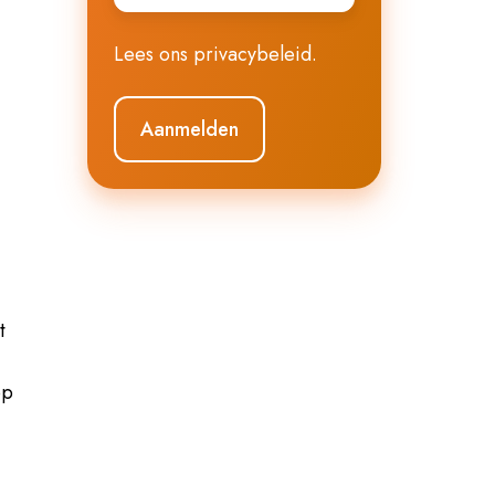
Lees ons
privacybeleid
.
t
?
op