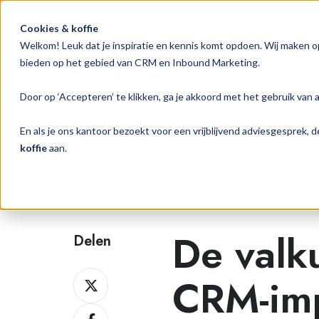
#1 Technisch HubSpot-expert voor
Cookies & koffie
Welkom! Leuk dat je inspiratie en kennis komt opdoen. Wij maken o
Hub
bieden op het gebied van CRM en Inbound Marketing.
Door op ‘Accepteren’ te klikken, ga je akkoord met het gebruik van 
HubSpot CRM & Inbound 
En als je ons kantoor bezoekt voor een vrijblijvend adviesgesprek,
koffie
aan.
De valk
Delen
Delen
CRM-imp
op
Delen
Twitter