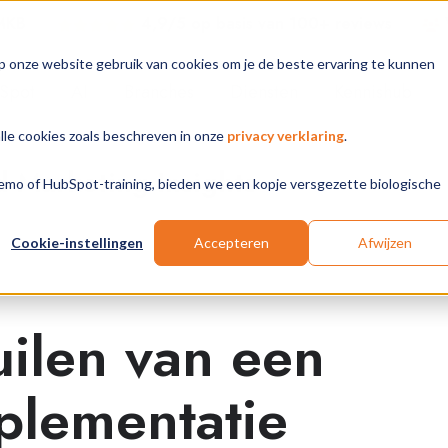
 MKB
4,9/5 op basis van 100+ review
s
p onze website gebruik van cookies om je de beste ervaring te kunnen
Spot
AI
Branches
Diensten
Kennishub
alle cookies zoals beschreven in onze
privacy verklaring
.
Marketing Insights
 demo of HubSpot-training, bieden we een kopje versgezette biologische
Cookie-instellingen
Accepteren
Afwijzen
uilen van een
lementatie