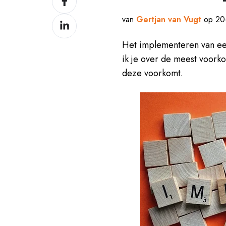
op
van
Gertjan van Vugt
op 20-
Delen
Facebook
op
Het implementeren van een
LinkedIn
ik je over de meest voor
deze voorkomt.