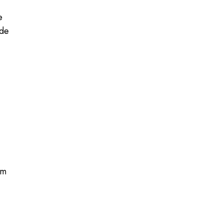
e
 de
em