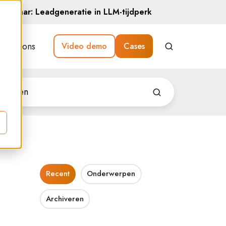
Webinar: Leadgeneratie in LLM-tijdperk
Over ons
Video demo
Cases
Recent
Onderwerpen
Archiveren