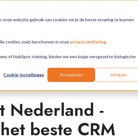
 MKB
4,9/5 op basis van 100+ review
s
p onze website gebruik van cookies om je de beste ervaring te kunnen
Spot
AI
Branches
Diensten
Kennishub
alle cookies zoals beschreven in onze
privacy verklaring
.
Marketing Insights
 demo of HubSpot-training, bieden we een kopje versgezette biologische
Cookie-instellingen
Accepteren
Afwijzen
 Nederland -
het beste CRM