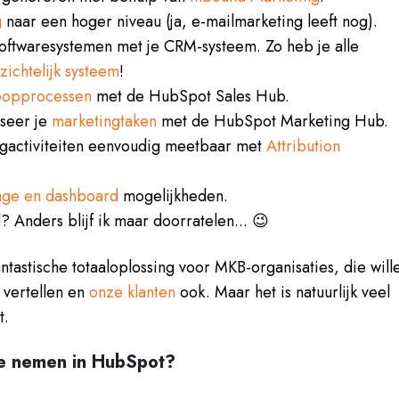
g
naar een hoger niveau (ja, e-mailmarketing leeft nog).
softwaresystemen met je CRM-systeem. Zo heb je alle
zichtelijk systeem
!
oopprocessen
met de HubSpot Sales Hub.
iseer je
marketingtaken
met de HubSpot Marketing Hub.
ngactiviteiten eenvoudig meetbaar met
Attribution
age en dashboard
mogelijkheden.
? Anders blijf ik maar doorratelen... 😉
tastische totaaloplossing voor MKB-organisaties, die will
 vertellen en
onze klanten
ook. Maar het is natuurlijk veel
t.
kje nemen in HubSpot?