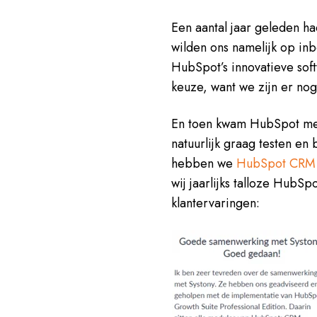
Een aantal jaar geleden h
wilden ons namelijk op i
HubSpot’s innovatieve soft
keuze, want we zijn er no
En toen kwam HubSpot me
natuurlijk graag testen e
hebben we
HubSpot CRM
wij jaarlijks talloze HubS
klantervaringen: