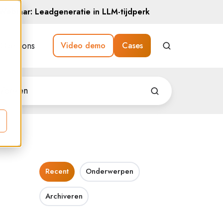
Webinar: Leadgeneratie in LLM-tijdperk
Over ons
Video demo
Cases
Recent
Onderwerpen
Archiveren