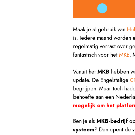
Maak je al gebruik van
Hu
is. Iedere maand worden e
regelmatig verrast over g
fantastisch voor het
MKB
. 
Vanuit het
MKB
hebben wij
update. De Engelstalige
C
begrijpen. Maar toch had
behoefte aan een Nederland
mogelijk om het platfor
Ben je als
MKB-bedrijf
op
systeem
? Dan opent de v