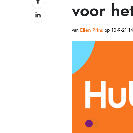
voor he
op
Delen
Facebook
op
LinkedIn
van
Ellen Prins
op 10-9-21 14