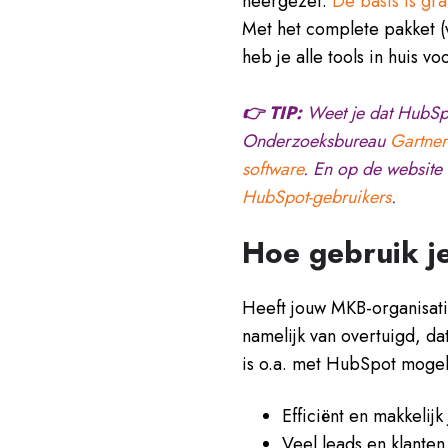
neergezet.
De basis is gra
Met het complete pakket 
heb je alle tools in huis v
👉 TIP:
Weet je dat HubSp
Onderzoeksbureau
Gartne
software
. En op de website 
HubSpot-gebruikers
.
Hoe gebruik j
Heeft jouw MKB-organisati
namelijk van overtuigd, d
is o.a. met HubSpot mogeli
Efficiënt en makkelijk
Veel leads en klante