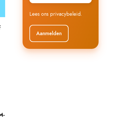
Lees ons
privacybeleid
.
f
M-