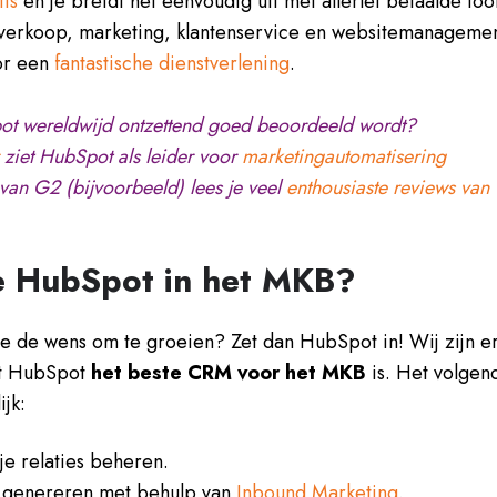
tis
en je breidt het eenvoudig uit met allerlei betaalde tool
(verkoop, marketing, klantenservice en websitemanagemen
oor een
fantastische dienstverlening
.
ot wereldwijd ontzettend goed beoordeeld wordt?
r
ziet HubSpot als leider voor
marketingautomatisering
van G2 (bijvoorbeeld) lees je veel
enthousiaste reviews van
e HubSpot in het MKB?
e de wens om te groeien? Zet dan HubSpot in! Wij zijn e
at HubSpot
het beste CRM voor het MKB
is. Het volgen
jk:
 je relaties beheren.
n genereren met behulp van
Inbound Marketing
.