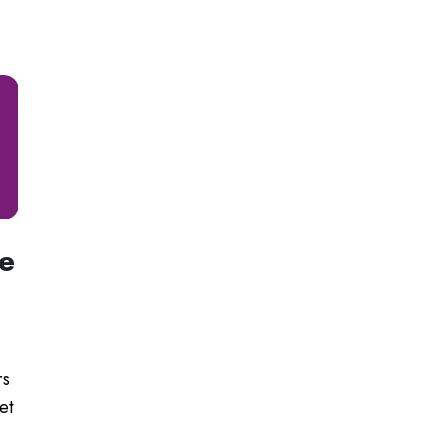
je
rs
et