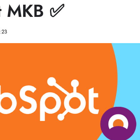
t MKB ✅
:23