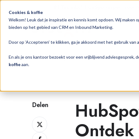
#1 Technisch HubSpot-expert voor
Cookies & koffie
Welkom! Leuk dat je inspiratie en kennis komt opdoen. Wij maken o
Hub
bieden op het gebied van CRM en Inbound Marketing.
Door op ‘Accepteren’ te klikken, ga je akkoord met het gebruik van 
HubSpot CRM & Inbound 
En als je ons kantoor bezoekt voor een vrijblijvend adviesgesprek,
koffie
aan.
HubSpot
Delen
Delen
Ontdek 
op
Delen
Twitter