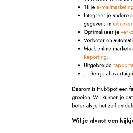
Til je
e-mailmarketin
Integreer je andere 
gegevens in
één over
Optimaliseer je
verk
Verbeter en automat
Maak online marketi
Reporting
.
Uitgebreide
rapport
… Ben je al overtuigd
Daarom is HubSpot een fan
groeien. Wij kunnen je dat
beter als je het zelf ontdek
Wil je alvast een kij