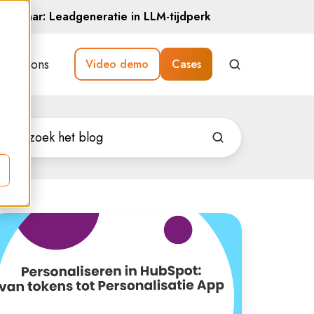
Webinar: Leadgeneratie in LLM-tijdperk
Over ons
Video demo
Cases
rsonaliseren
ubSpot:
n
kens