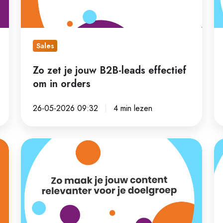
leads
to
effectief
Pe
om
A
in
Sales
orders
Zo zet je jouw B2B-leads effectief
om in orders
26-05-2026 09:32
4 min lezen
Zo
M
maak
o
je
ui
jouw
je
content
kl
relevanter
ha