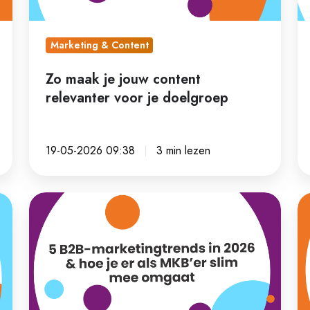
voor
O
je
d
doelgroep
Cr
Marketing & Content
Se
Zo maak je jouw content
&
relevanter voor je doelgroep
Up
A
19-05-2026 09:38
3 min lezen
5
W
B2B-
ve
marketingtrends
je
in
jo
2026
de
&
e