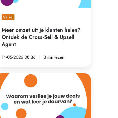
ntdek
e
oss-
Sales
ll
Meer omzet uit je klanten halen?
Ontdek de Cross-Sell & Upsell
sell
Agent
gent
14-05-2026 08:36
3 min lezen
aarom
rlies
uw
als
n