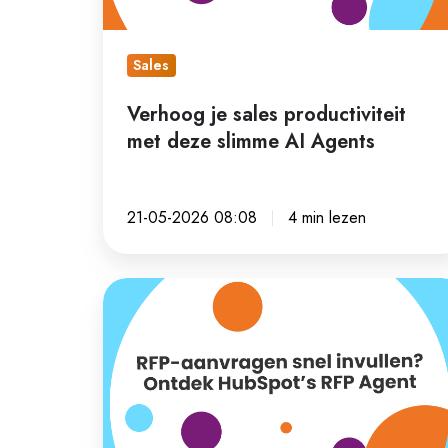
slimme
AI
Agents
Sales
Verhoog je sales productiviteit
met deze slimme AI Agents
21-05-2026 08:08
4 min lezen
RFP-
aanvragen
snel
invullen?
Ontdek
HubSpot’s