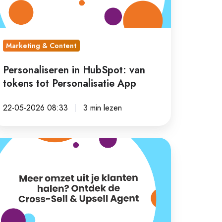
t
rsonalisatie
pp
Marketing & Content
Personaliseren in HubSpot: van
tokens tot Personalisatie App
22-05-2026 08:33
3 min lezen
eer
mzet
t
anten
len?