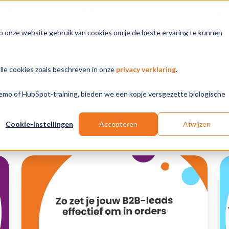
 MKB
4,9/5 op basis van 100+ review
s
p onze website gebruik van cookies om je de beste ervaring te kunnen
Spot
AI
Branches
Diensten
Kennishub
alle cookies zoals beschreven in onze
privacy verklaring
.
 demo of HubSpot-training, bieden we een kopje versgezette biologische
Cookie-instellingen
Accepteren
Afwijzen
Zo
Pe
zet
in
je
H
jouw
va
B2B-
to