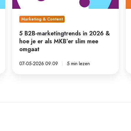
hoe
wa
je
le
er
je
Marketing & Content
als
da
5 B2B-marketingtrends in 2026 &
MKB’er
hoe je er als MKB’er slim mee
slim
omgaat
mee
omgaat
07-05-2026 09:09
5 min lezen