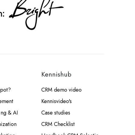
Kennishub
Spot?
CRM demo video
ement
Kennisvideo's
ing & AI
Case studies
ization
CRM Checklist