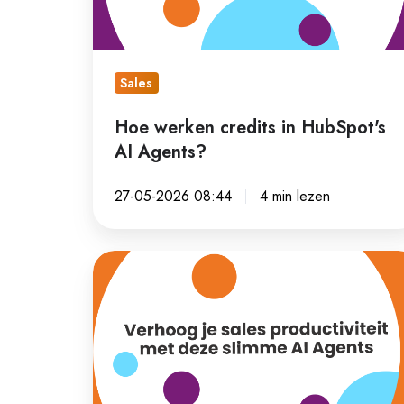
AI
Agents?
Sales
Hoe werken credits in HubSpot's
AI Agents?
27-05-2026 08:44
4 min lezen
Verhoog
je
sales
productiviteit
met
deze