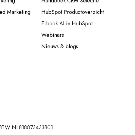
keting
Handboek CRM Selectie
ed Marketing
HubSpot Productoverzicht
E-book AI in HubSpot
Webinars
Nieuws & blogs
 BTW NL818073433B01