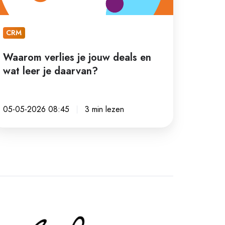
t
er
CRM
arvan?
Waarom verlies je jouw deals en
wat leer je daarvan?
05-05-2026 08:45
3 min lezen