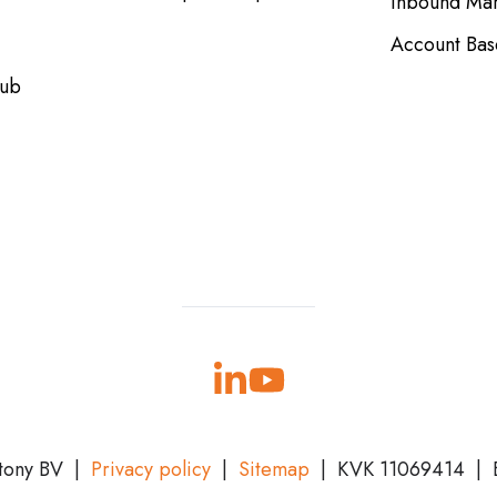
Inbound Mar
Account Bas
Hub
tony BV
|
Privacy policy
|
Sitemap
| KVK
11069414 |