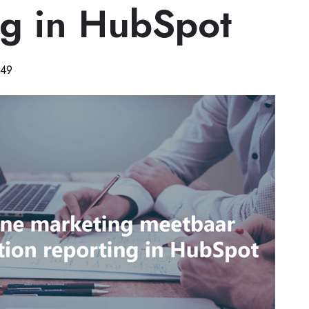
ng in HubSpot
:49