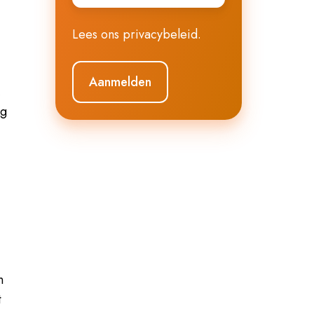
Lees ons
privacybeleid
.
,
ng
n
t