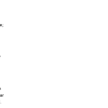
e;
r
n
ar
.