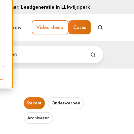
Webinar: Leadgeneratie in LLM-tijdperk
Over ons
Video demo
Cases
Recent
Onderwerpen
Archiveren