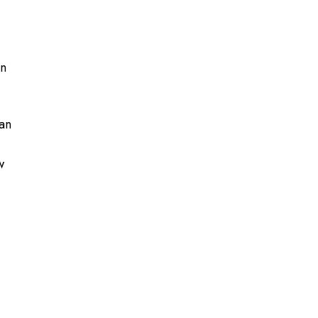
en
an
w