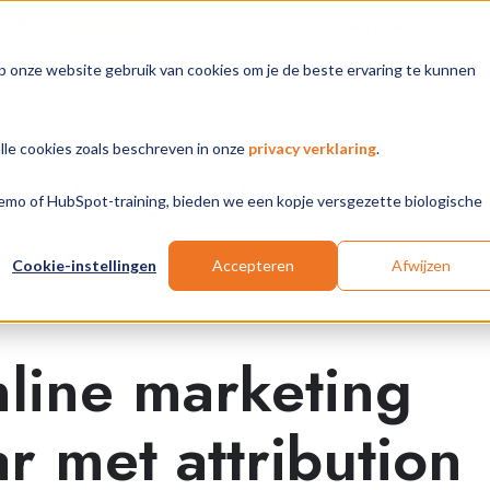
 MKB
4,9/5 op basis van 100+ review
s
p onze website gebruik van cookies om je de beste ervaring te kunnen
Spot
AI
Branches
Diensten
Kennishub
alle cookies zoals beschreven in onze
privacy verklaring
.
Marketing Insights
 demo of HubSpot-training, bieden we een kopje versgezette biologische
Cookie-instellingen
Accepteren
Afwijzen
line marketing
r met attribution