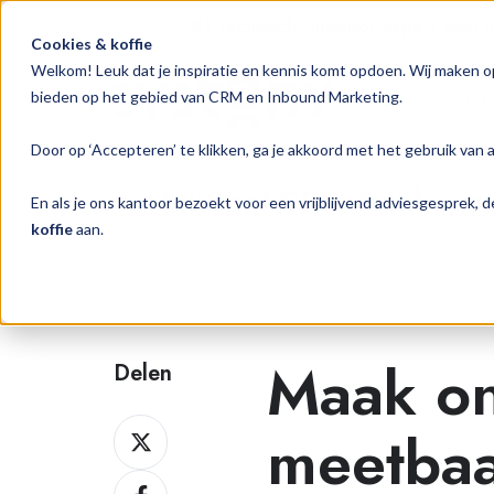
#1 Technisch HubSpot-expert voor
Cookies & koffie
Welkom! Leuk dat je inspiratie en kennis komt opdoen. Wij maken o
Hub
bieden op het gebied van CRM en Inbound Marketing.
Door op ‘Accepteren’ te klikken, ga je akkoord met het gebruik van 
HubSpot CRM & Inbound 
En als je ons kantoor bezoekt voor een vrijblijvend adviesgesprek,
koffie
aan.
Maak on
Delen
Delen
meetbaa
op
Delen
Twitter