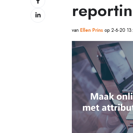
reporti
op
Delen
Facebook
op
LinkedIn
van
Ellen Prins
op 2-6-20 13