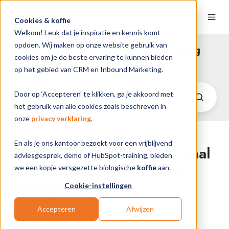
Cookies & koffie
Welkom! Leuk dat je inspiratie en kennis komt
opdoen. Wij maken op onze website gebruik van
HubSpot CRM & Inbound Marketing
cookies om je de beste ervaring te kunnen bieden
Insights
op het gebied van CRM en Inbound Marketing.
Door op ‘Accepteren’ te klikken, ga je akkoord met
het gebruik van alle cookies zoals beschreven in
onze
privacy verklaring
.
En als je ons kantoor bezoekt voor een vrijblijvend
Facebook marketing: hoe haal
adviesgesprek, demo of HubSpot-training, bieden
je er het maximale uit met
we een kopje versgezette biologische
koffie
aan.
HubSpot?
Cookie-instellingen
Accepteren
Afwijzen
van
Floris van Muijen
op 26-4-23 8:51