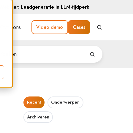
Webinar: Leadgeneratie in LLM-tijdperk
Over ons
Video demo
Cases
Recent
Onderwerpen
Archiveren