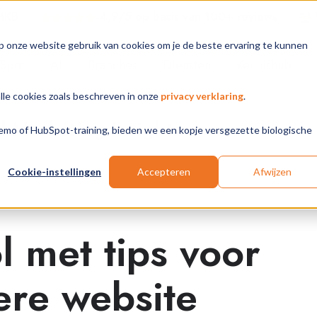
 MKB
4,9/5 op basis van 100+ review
s
p onze website gebruik van cookies om je de beste ervaring te kunnen
Spot
AI
Branches
Diensten
Kennishub
alle cookies zoals beschreven in onze
privacy verklaring
.
Marketing Insights
 demo of HubSpot-training, bieden we een kopje versgezette biologische
Cookie-instellingen
Accepteren
Afwijzen
l met tips voor
ere website