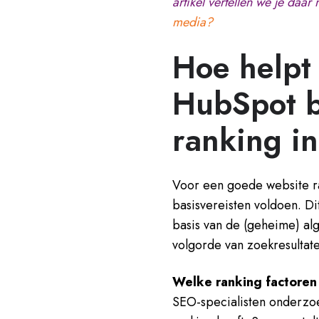
artikel vertellen we je daar
media?
Hoe helpt
HubSpot b
ranking i
Voor een goede website r
basisvereisten voldoen. Di
basis van de (geheime) al
volgorde van zoekresultat
Welke ranking factoren
SEO-specialisten onderzoe