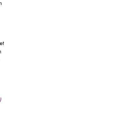
n
et
n
e
)