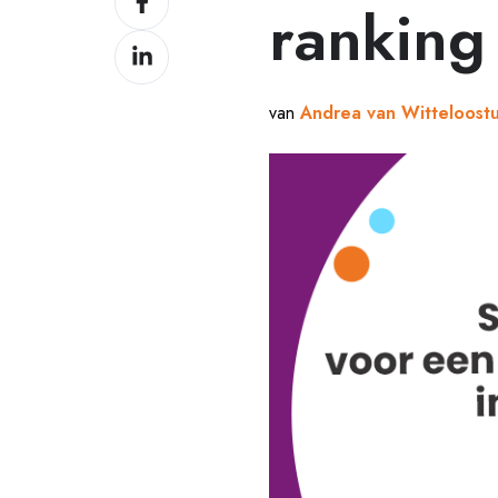
ranking
op
Delen
Facebook
op
LinkedIn
van
Andrea van Witteloostu