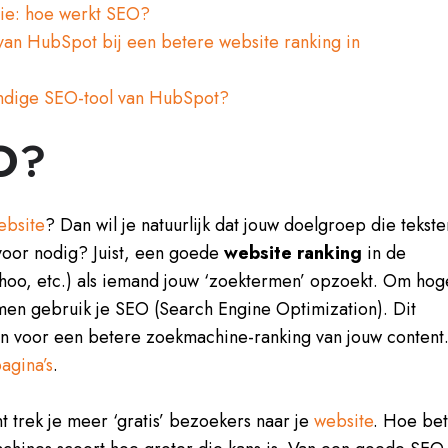
ie: hoe werkt SEO?
van HubSpot bij een betere website ranking in
ndige SEO-tool van HubSpot?
EO?
ebsite
? Dan wil je natuurlijk dat jouw doelgroep die tekste
rvoor nodig? Juist, een goede
website ranking
in de
hoo, etc.) als iemand jouw ‘zoektermen’ opzoekt. Om hog
omen gebruik je SEO (Search Engine Optimization). Dit
oen voor een betere zoekmachine-ranking van jouw content
agina’s
.
 trek je meer ‘gratis’ bezoekers naar je
website
. Hoe be