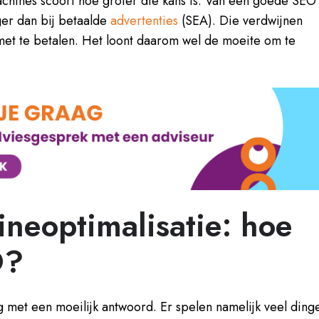
chines scoort hoe groter die kans is. Van een goede SEO
nger dan bij betaalde
advertenties
(SEA). Die verdwijnen
 met te betalen. Het loont daarom wel de moeite om te
neoptimalisatie: hoe
O?
g met een moeilijk antwoord. Er spelen namelijk veel ding