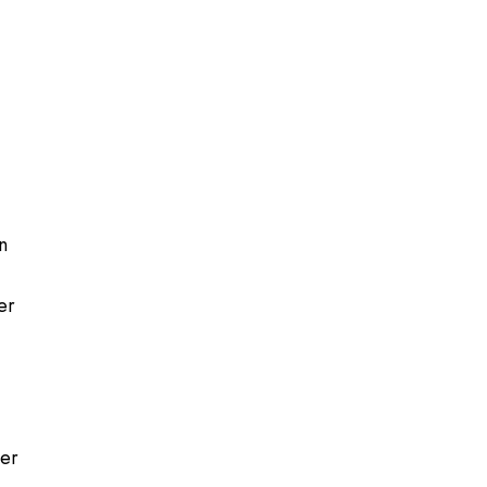
n
er
.
ter