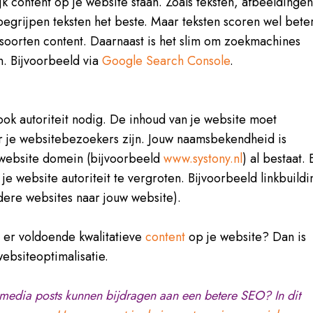
jk content op je website staan. Zoals teksten, afbeeldinge
begrijpen teksten het beste. Maar teksten scoren wel bete
soorten content. Daarnaast is het slim om zoekmachines
en. Bijvoorbeeld via
Google Search Console
.
 ook autoriteit nodig. De inhoud van je website moet
r je websitebezoekers zijn. Jouw naamsbekendheid is
e website domein (bijvoorbeeld
www.systony.nl
) al bestaat. 
 je website autoriteit te vergroten. Bijvoorbeeld linkbuildi
andere websites naar jouw website).
at er voldoende kwalitatieve
content
op je website? Dan is
 websiteoptimalisatie.
e media posts kunnen bijdragen aan een betere SEO? In dit