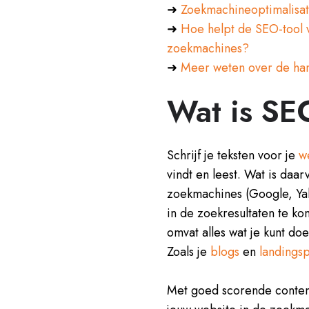
➜
Zoekmachineoptimalisat
➜
Hoe helpt de SEO-tool 
zoekmachines?
➜
Meer weten over de ha
Wat is S
Schrijf je teksten voor je
w
vindt en leest. Wat is daa
zoekmachines
(Google, Ya
in de zoekresultaten te k
omvat alles wat je kunt d
Zoals je
blogs
en
landingsp
Met goed scorende content