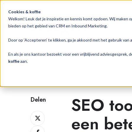
#1 Technisch HubSpot-expert voor
Cookies & koffie
Welkom! Leuk dat je inspiratie en kennis komt opdoen. Wij maken o
Hub
bieden op het gebied van CRM en Inbound Marketing.
Door op ‘Accepteren’ te klikken, ga je akkoord met het gebruik van 
HubSpot CRM & Inbound 
En als je ons kantoor bezoekt voor een vrijblijvend adviesgesprek,
koffie
aan.
SEO too
Delen
Delen
een bet
op
Delen
Twitter