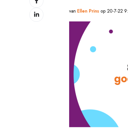
op
van
Ellen Prins
op 20-7-22 9
Delen
Facebook
op
LinkedIn