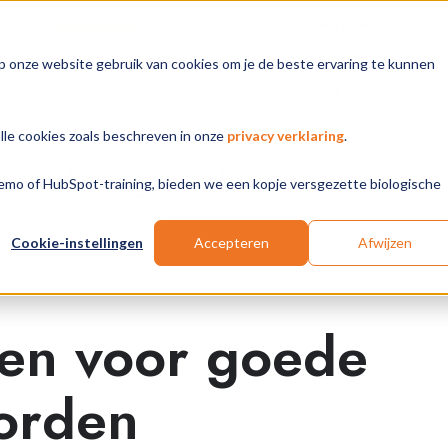
 MKB
4,9/5 op basis van 100+ review
s
p onze website gebruik van cookies om je de beste ervaring te kunnen
Spot
AI
Branches
Diensten
Kennishub
alle cookies zoals beschreven in onze
privacy verklaring
.
Marketing Insights
 demo of HubSpot-training, bieden we een kopje versgezette biologische
Cookie-instellingen
Accepteren
Afwijzen
en voor goede
orden