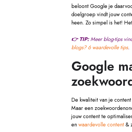
beloont Google je daarvo
doelgroep vindt jouw cont
heen. Zo simpel is het! H
👉 TIP:
Meer blog-tips vind
blogs? 6 waardevolle tips
.
Google m
zoekwoord
De kwaliteit van je conten
Maar een zoekwoordenonder
jouw content te optimalis
en
w
aardevolle content
& z