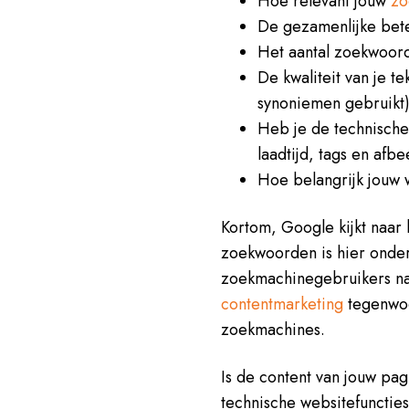
Hoe relevant jouw
zo
De gezamenlijke bet
Het aantal zoekwoorde
De kwaliteit van je t
synoniemen gebruikt)
Heb je de technische
laadtijd, tags en afb
Hoe belangrijk jouw w
Kortom, Google kijkt naar h
zoekwoorden is hier onde
zoekmachinegebruikers naa
c
ontentmarketing
tegenwoo
zoekmachines.
Is de content van jouw pagi
technische websitefunctie