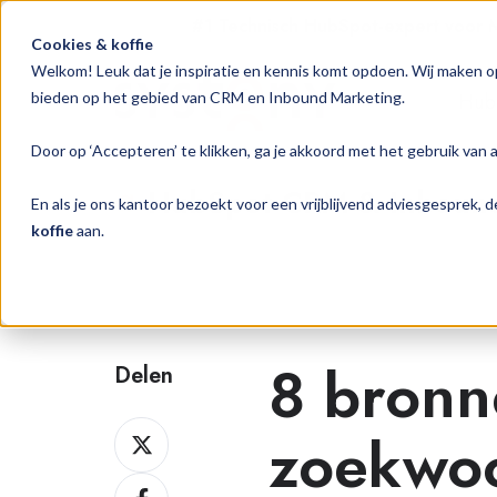
#1 Technisch HubSpot-expert voor
Cookies & koffie
Welkom! Leuk dat je inspiratie en kennis komt opdoen. Wij maken o
Hub
bieden op het gebied van CRM en Inbound Marketing.
Door op ‘Accepteren’ te klikken, ga je akkoord met het gebruik van 
HubSpot CRM & Inbound 
En als je ons kantoor bezoekt voor een vrijblijvend adviesgesprek,
koffie
aan.
8 bronn
Delen
Delen
zoekwo
op
Delen
Twitter