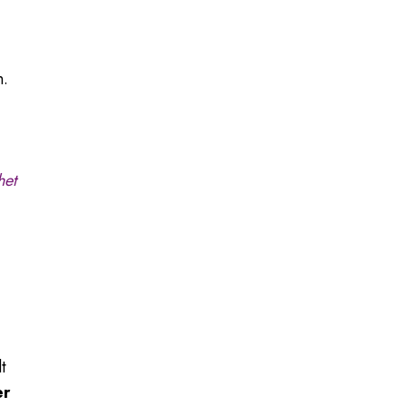
.
n.
het
t
er