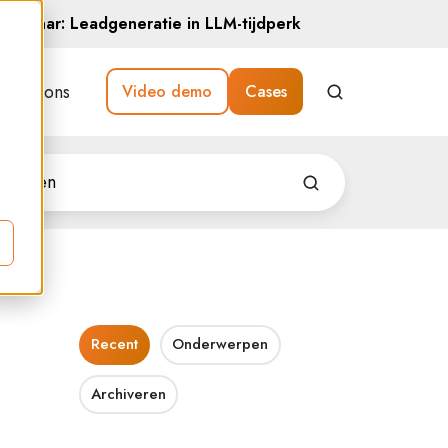
Webinar: Leadgeneratie in LLM-tijdperk
Over ons
Video demo
Cases
Recent
Onderwerpen
Archiveren