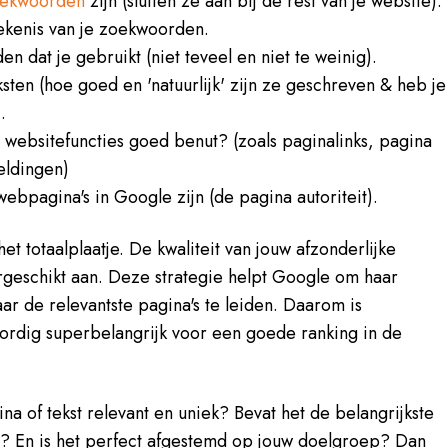
ekwoorden
zijn (sluiten ze aan bij de rest van je website).
ekenis van je zoekwoorden.
n dat je gebruikt (niet teveel en niet te weinig).
eksten (hoe goed en 'natuurlijk' zijn ze geschreven & heb je
.
 websitefuncties goed benut? (zoals paginalinks, pagina
eeldingen)
ebpagina's in Google zijn (de pagina autoriteit).
et totaalplaatje.
De kwaliteit van jouw afzonderlijke
rgeschikt aan.
Deze strategie helpt Google om haar
r de relevantste pagina's te leiden.
Daarom is
rdig superbelangrijk voor een goede ranking in de
na of tekst relevant en uniek? Bevat het de belangrijkste
s? En is het perfect afgestemd op jouw doelgroep? Dan