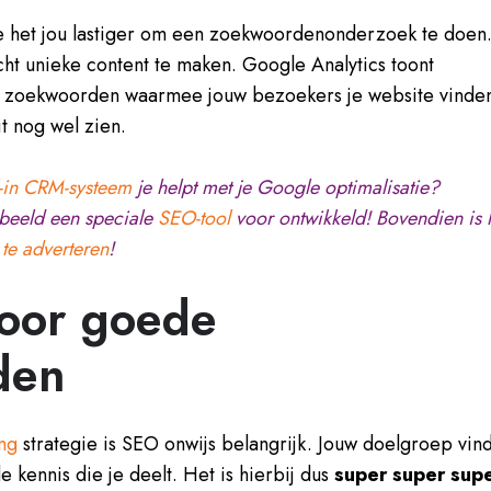
 het jou lastiger om een zoekwoordenonderzoek te doen
cht unieke content te maken. Google Analytics toont
e zoekwoorden waarmee jouw bezoekers je website vinde
it nog wel zien.
l-in CRM-systeem
je helpt met je Google optimalisatie?
rbeeld een speciale
SEO-tool
voor ontwikkeld! Bovendien is 
te adverteren
!
oor goede
den
ng
strategie is SEO onwijs belangrijk. Jouw doelgroep vind
e kennis die je deelt. Het is hierbij dus
super super sup