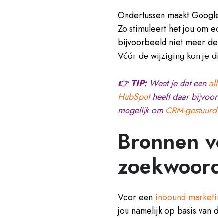
Ondertussen maakt Google
Zo stimuleert het jou om e
bijvoorbeeld niet meer d
Vóór de wijziging kon je d
👉 TIP:
Weet je dat een
al
HubSpot
heeft daar bijvoo
mogelijk om
CRM-gestuurd 
Bronnen v
zoekwoor
Voor een
inbound marketi
jou namelijk op basis van d