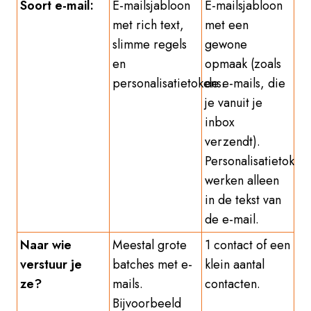
Soort e-mail:
E-mailsjabloon
E-mailsjabloon
met rich text,
met een
slimme regels
gewone
en
opmaak (zoals
personalisatietokens.
de e-mails, die
je vanuit je
inbox
verzendt).
Personalisatietoken
werken alleen
in de tekst van
de e-mail.
Naar wie
Meestal grote
1 contact of een
verstuur je
batches met e-
klein aantal
ze?
mails.
contacten.
Bijvoorbeeld