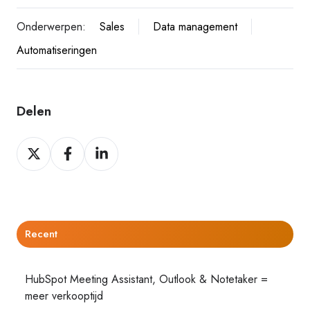
Onderwerpen:
Sales
Data management
Automatiseringen
Delen
Delen
Delen
Delen
op
op
op
Twitter
Facebook
LinkedIn
Recent
HubSpot Meeting Assistant, Outlook & Notetaker =
meer verkooptijd