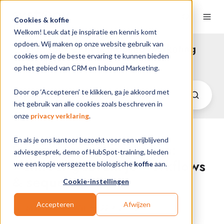
Cookies & koffie
Welkom! Leuk dat je inspiratie en kennis komt
opdoen. Wij maken op onze website gebruik van
HubSpot CRM & Inbound Marketing
cookies om je de beste ervaring te kunnen bieden
Insights
op het gebied van CRM en Inbound Marketing.
Door op ‘Accepteren’ te klikken, ga je akkoord met
het gebruik van alle cookies zoals beschreven in
onze
privacy verklaring
.
En als je ons kantoor bezoekt voor een vrijblijvend
Processen automatiseren:
adviesgesprek, demo of HubSpot-training, bieden
wanneer gebruik je workflows
we een kopje versgezette biologische
koffie
aan.
& sequences?
Cookie-instellingen
Accepteren
Afwijzen
van
Maarten de Wit
op 22-4-24 16:13