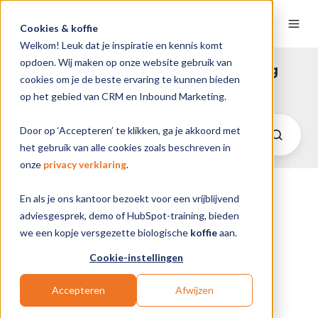
Cookies & koffie
Welkom! Leuk dat je inspiratie en kennis komt
opdoen. Wij maken op onze website gebruik van
HubSpot CRM & Inbound Marketing
cookies om je de beste ervaring te kunnen bieden
Insights
op het gebied van CRM en Inbound Marketing.
Door op ‘Accepteren’ te klikken, ga je akkoord met
het gebruik van alle cookies zoals beschreven in
onze
privacy verklaring
.
En als je ons kantoor bezoekt voor een vrijblijvend
3 Redenen om HubSpot met
adviesgesprek, demo of HubSpot-training, bieden
LinkedIn Sales Navigator te
we een kopje versgezette biologische
koffie
aan.
integreren
Cookie-instellingen
Accepteren
Afwijzen
van
Maarten de Wit
op 11-9-23 12:00