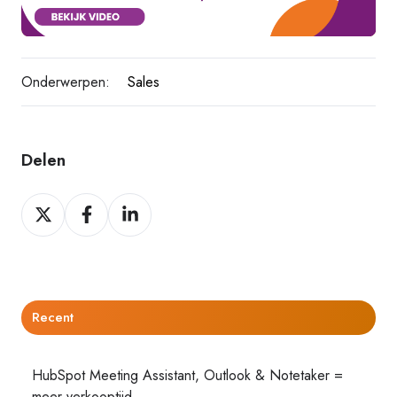
Onderwerpen:
Sales
Delen
Delen
Delen
Delen
op
op
op
Twitter
Facebook
LinkedIn
Recent
HubSpot Meeting Assistant, Outlook & Notetaker =
meer verkooptijd