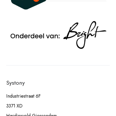
Systony
Industriestraat 6F
3371 XD
Hardinxveld-Giessendam