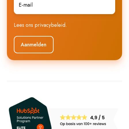
mail
*
Lees ons
privacybeleid
.