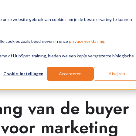
 MKB
4,9/5 op basis van 100+ review
s
p onze website gebruik van cookies om je de beste ervaring te kunnen
Spot
AI
Branches
Diensten
Kennishub
alle cookies zoals beschreven in onze
privacy verklaring
.
Marketing Insights
 demo of HubSpot-training, bieden we een kopje versgezette biologische
Cookie-instellingen
Accepteren
Afwijzen
ang van de buyer
 voor marketing