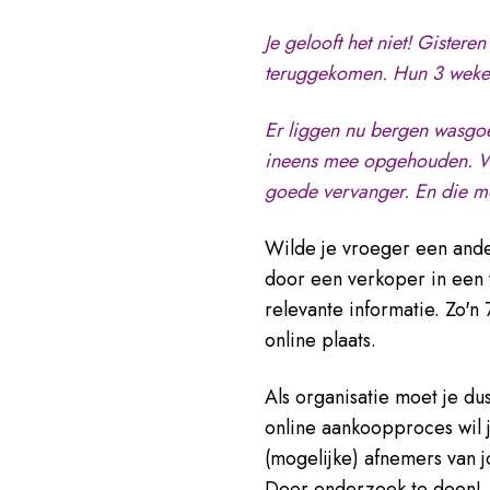
Je gelooft het niet! Gister
teruggekomen. Hun 3 weken 
Er liggen nu bergen wasgo
ineens mee opgehouden. Wat
goede vervanger. En die mo
Wilde je vroeger een and
door een verkoper in een
relevante informatie. Zo'
online plaats.
Als organisatie moet je d
online aankoopproces wil j
(mogelijke) afnemers van j
Door onderzoek te doen!