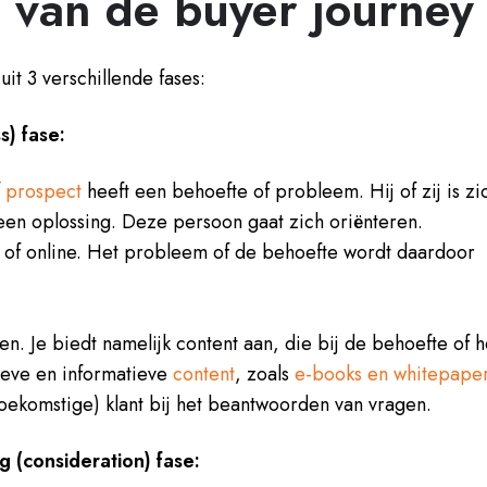
s van de buyer journey
uit 3 verschillende fases:
s) fase:
f
prospect
heeft een behoefte of probleem. Hij of zij is zi
een oplossing. Deze persoon gaat zich oriënteren.
l of online. Het probleem of de behoefte wordt daardoor
en. Je biedt namelijk content aan, die bij de behoefte of h
ieve en informatieve
content
, zoals
e-books en whitepape
toekomstige) klant bij het beantwoorden van vragen.
g (consideration) fase: