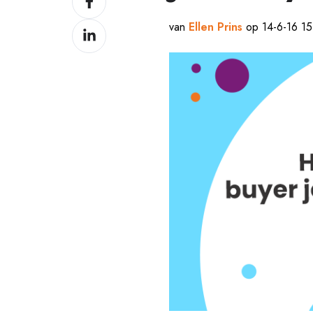
op
van
Ellen Prins
op 14-6-16 15
Delen
Facebook
op
LinkedIn