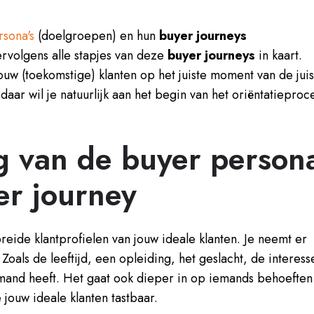
rsona's
(doelgroepen) en hun
buyer journeys
rvolgens alle stapjes van deze
buyer journeys
in kaart.
uw (toekomstige) klanten op het juiste moment van de juis
daar wil je natuurlijk aan het begin van het oriëntatieproc
g van de buyer person
er journey
reide klantprofielen van jouw ideale klanten. Je neemt er
oals de leeftijd, een opleiding, het geslacht, de interess
iemand heeft. Het gaat ook dieper in op iemands behoeften
 jouw ideale klanten tastbaar.