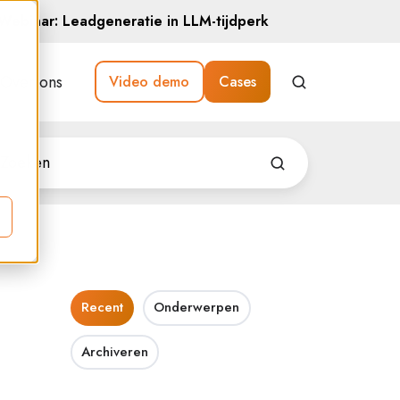
Webinar: Leadgeneratie in LLM-tijdperk
Over ons
Video demo
Cases
Recent
Onderwerpen
Archiveren