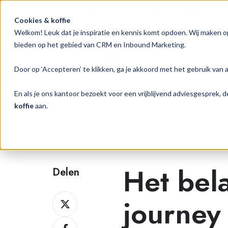
#1 Technisch HubSpot-expert voor
Cookies & koffie
Welkom! Leuk dat je inspiratie en kennis komt opdoen. Wij maken o
Hub
bieden op het gebied van CRM en Inbound Marketing.
Door op ‘Accepteren’ te klikken, ga je akkoord met het gebruik van 
HubSpot CRM & Inbound 
En als je ons kantoor bezoekt voor een vrijblijvend adviesgesprek,
koffie
aan.
Het bel
Delen
Delen
journey
op
Delen
Twitter