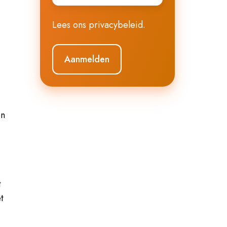
Lees ons
privacybeleid
.
en
t
t