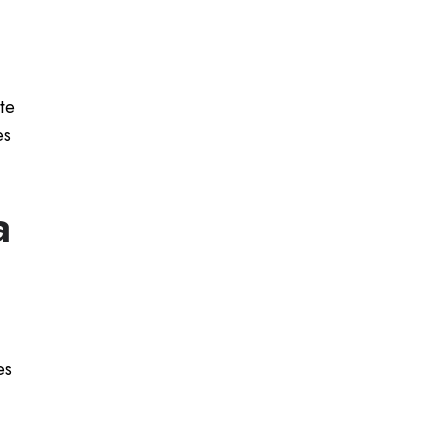
te
es
a
es