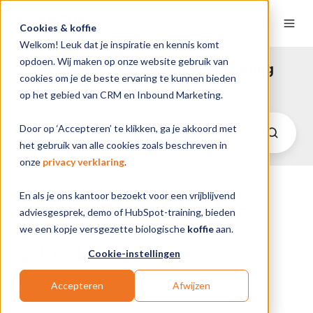
Cookies & koffie
Welkom! Leuk dat je inspiratie en kennis komt
opdoen. Wij maken op onze website gebruik van
HubSpot CRM & Inbound Marketing
cookies om je de beste ervaring te kunnen bieden
Insights
op het gebied van CRM en Inbound Marketing.
Door op ‘Accepteren’ te klikken, ga je akkoord met
het gebruik van alle cookies zoals beschreven in
onze
privacy verklaring
.
En als je ons kantoor bezoekt voor een vrijblijvend
Data management vs data
adviesgesprek, demo of HubSpot-training, bieden
governance & HubSpot's
we een kopje versgezette biologische
koffie
aan.
gebruikersrechten
Cookie-instellingen
Accepteren
Afwijzen
van
Maxime Buis
op 18-12-25 8:29