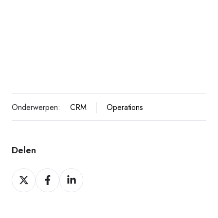
Onderwerpen:
CRM
Operations
Delen
Delen
Delen
Delen
op
op
op
Twitter
Facebook
LinkedIn