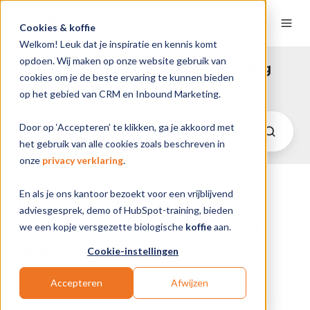
Cookies & koffie
Welkom! Leuk dat je inspiratie en kennis komt
opdoen. Wij maken op onze website gebruik van
HubSpot CRM & Inbound Marketing
cookies om je de beste ervaring te kunnen bieden
Insights
op het gebied van CRM en Inbound Marketing.
Door op ‘Accepteren’ te klikken, ga je akkoord met
het gebruik van alle cookies zoals beschreven in
onze
privacy verklaring
.
En als je ons kantoor bezoekt voor een vrijblijvend
Je data in HubSpot
adviesgesprek, demo of HubSpot-training, bieden
importeren: wel of niet zelf
we een kopje versgezette biologische
koffie
aan.
doen?
Cookie-instellingen
Accepteren
Afwijzen
van
Maxime Buis
op 2-3-23 12:55