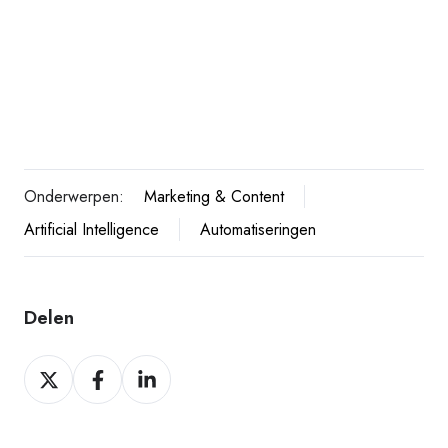
Onderwerpen:
Marketing & Content
Artificial Intelligence
Automatiseringen
Delen
Delen
Delen
Delen
op
op
op
Twitter
Facebook
LinkedIn