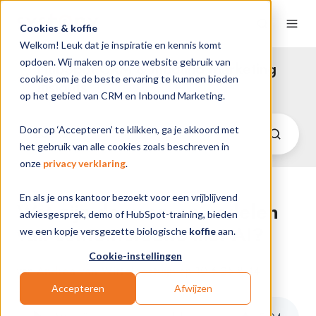
Cookies & koffie
Welkom! Leuk dat je inspiratie en kennis komt
opdoen. Wij maken op onze website gebruik van
HubSpot CRM & Inbound Marketing
cookies om je de beste ervaring te kunnen bieden
Insights
op het gebied van CRM en Inbound Marketing.
Door op ‘Accepteren’ te klikken, ga je akkoord met
het gebruik van alle cookies zoals beschreven in
onze
privacy verklaring
.
En als je ons kantoor bezoekt voor een vrijblijvend
Wat zijn de voor- en nadelen
adviesgesprek, demo of HubSpot-training, bieden
van contentcreatie met AI?
we een kopje versgezette biologische
koffie
aan.
Cookie-instellingen
van
Andrea van Witteloostuijn
op 10-6-25 8:44
Accepteren
Afwijzen