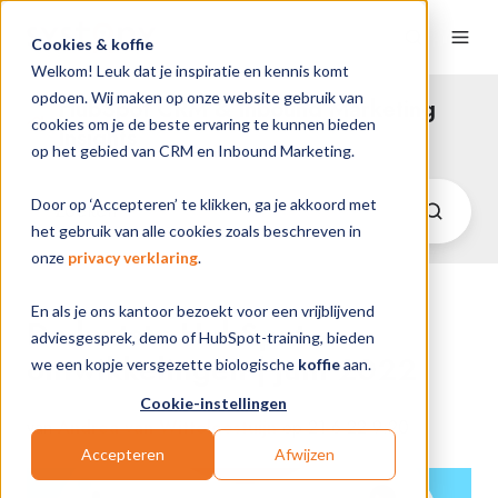
Cookies & koffie
Welkom! Leuk dat je inspiratie en kennis komt
opdoen. Wij maken op onze website gebruik van
HubSpot CRM & Inbound Marketing
cookies om je de beste ervaring te kunnen bieden
Insights
op het gebied van CRM en Inbound Marketing.
Door op ‘Accepteren’ te klikken, ga je akkoord met
het gebruik van alle cookies zoals beschreven in
onze
privacy verklaring
.
En als je ons kantoor bezoekt voor een vrijblijvend
De laatste HubSpot
adviesgesprek, demo of HubSpot-training, bieden
ontwikkelingen | juni 2022
we een kopje versgezette biologische
koffie
aan.
Cookie-instellingen
van
Andrea van Witteloostuijn
op 21-6-22 9:20
Accepteren
Afwijzen