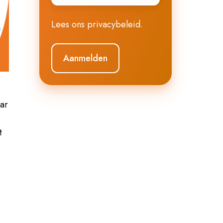
Lees ons
privacybeleid
.
aar
t