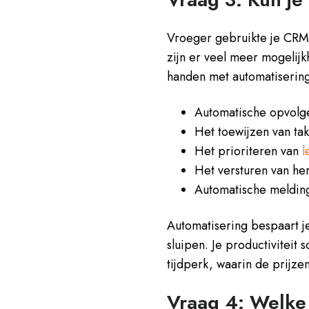
Vroeger gebruikte je CRM
zijn er veel meer mogelij
handen met automatisering
A
utomatische opvolge
Het toewijzen van ta
H
et prioriteren van
l
Het versturen van her
Automatische melding
Automatisering bespaart je
sluipen. Je productiviteit 
tijdperk, waarin de prijze
Vraag 4: Welke 