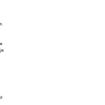
n
n.
me
 je
it