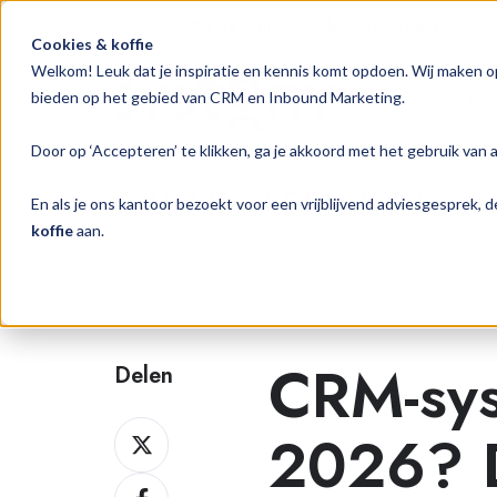
#1 Technisch HubSpot-expert voor
Cookies & koffie
Welkom! Leuk dat je inspiratie en kennis komt opdoen. Wij maken o
Hub
bieden op het gebied van CRM en Inbound Marketing.
Door op ‘Accepteren’ te klikken, ga je akkoord met het gebruik van 
HubSpot CRM & Inbound 
En als je ons kantoor bezoekt voor een vrijblijvend adviesgesprek,
koffie
aan.
CRM-sys
Delen
Delen
2026? D
op
Delen
Twitter