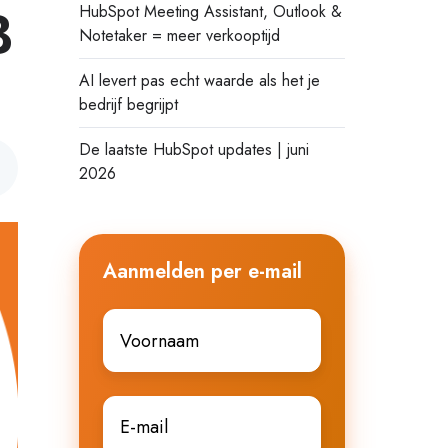
B
HubSpot Meeting Assistant, Outlook &
Notetaker = meer verkooptijd
AI levert pas echt waarde als het je
bedrijf begrijpt
De laatste HubSpot updates | juni
2026
Aanmelden per e-mail
Voornaam
*
E-
mail
*