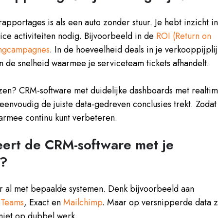
portages is als een auto zonder stuur. Je hebt inzicht i
vice activiteiten nodig. Bijvoorbeeld in de
ROI (Return on
tingcampagnes
. In de hoeveelheid deals in je verkooppijplij
 de snelheid waarmee je serviceteam tickets afhandelt.
zen? CRM-software met duidelijke dashboards met realti
envoudig de juiste data-gedreven conclusies trekt. Zodat
rmee continu kunt verbeteren.
eert de CRM-software met je
s?
er al met bepaalde systemen. Denk bijvoorbeeld aan
 Teams
, Exact en
Mailchimp
. Maar op versnipperde data z
 niet op dubbel werk.