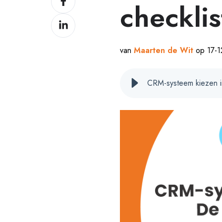
checkli
op
Delen
Facebook
op
LinkedIn
van
Maarten de Wit
op 17-1
CRM-systeem kiezen i