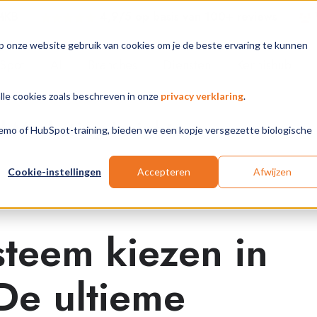
 MKB
4,9/5 op basis van 100+ review
s
p onze website gebruik van cookies om je de beste ervaring te kunnen
Spot
AI
Branches
Diensten
Kennishub
alle cookies zoals beschreven in onze
privacy verklaring
.
Marketing Insights
 demo of HubSpot-training, bieden we een kopje versgezette biologische
Cookie-instellingen
Accepteren
Afwijzen
teem kiezen in
e ultieme