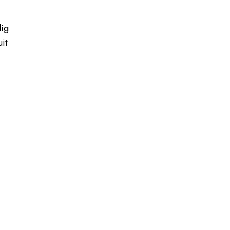
dig
it