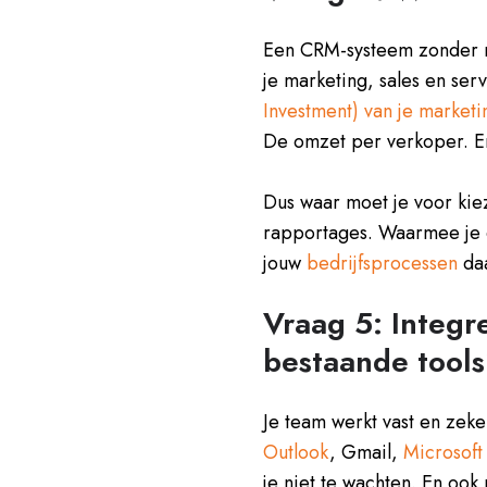
Een CRM-systeem zonder rap
je marketing, sales en ser
Investment) van je marke
De omzet per verkoper. En
Dus waar moet je voor kie
rapportages. Waarmee je e
jouw
bedrijfsprocessen
daa
Vraag 5: Integr
bestaande tool
Je team werkt vast en zek
Outlook
, Gmail,
Microsoft
je niet te wachten. En ook