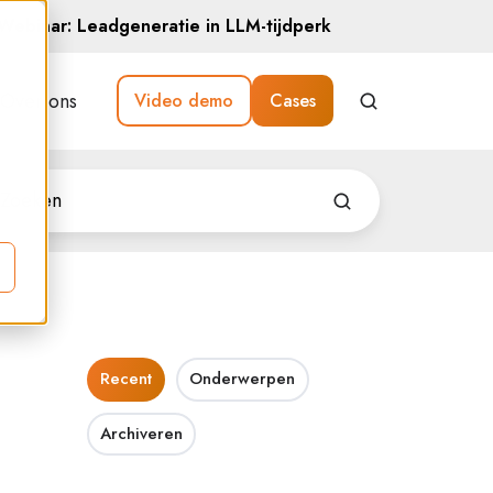
Webinar: Leadgeneratie in LLM-tijdperk
Over ons
Video demo
Cases
Recent
Onderwerpen
Archiveren