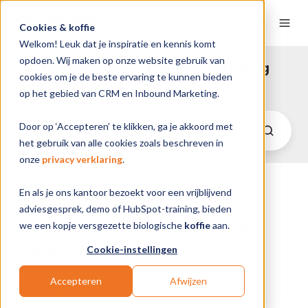
Cookies & koffie
Welkom! Leuk dat je inspiratie en kennis komt
opdoen. Wij maken op onze website gebruik van
HubSpot CRM & Inbound Marketing
cookies om je de beste ervaring te kunnen bieden
Insights
op het gebied van CRM en Inbound Marketing.
Door op ‘Accepteren’ te klikken, ga je akkoord met
het gebruik van alle cookies zoals beschreven in
onze
privacy verklaring
.
En als je ons kantoor bezoekt voor een vrijblijvend
De gratis functies en
adviesgesprek, demo of HubSpot-training, bieden
beperkingen van HubSpot
we een kopje versgezette biologische
koffie
aan.
CRM
Cookie-instellingen
Accepteren
Afwijzen
van
Martijn Rijnders
op 28-3-19 10:17