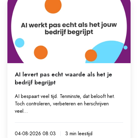
levert
pas
echt
waarde
als
het
je
bedrijf
AI levert pas echt waarde als het je
begrijpt
bedrijf begrijpt
AI bespaart veel tijd. Tenminste, dat belooft het.
Toch controleren, verbeteren en herschrijven
veel…
04-08-2026 08:03
3 min leestijd