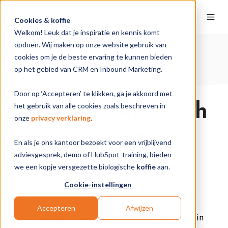
Cookies & koffie
Welkom! Leuk dat je inspiratie en kennis komt
opdoen. Wij maken op onze website gebruik van
cookies om je de beste ervaring te kunnen bieden
Omarm AI voordat het je bedrijf
op het gebied van CRM en Inbound Marketing.
ontwricht
Door op ‘Accepteren’ te klikken, ga je akkoord met
HubSpot AI Coach
het gebruik van alle cookies zoals beschreven in
onze
privacy verklaring
.
inhuren?
En als je ons kantoor bezoekt voor een vrijblijvend
adviesgesprek, demo of HubSpot-training, bieden
we een kopje versgezette biologische
koffie
aan.
Cookie-instellingen
Accepteren
Afwijzen
Met HubSpot heb je fantastische AI-tools in