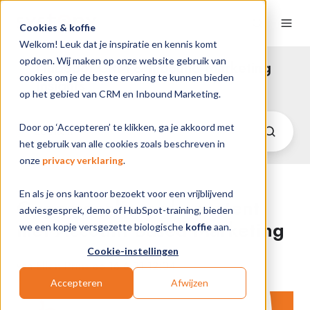
Cookies & koffie
Welkom! Leuk dat je inspiratie en kennis komt
opdoen. Wij maken op onze website gebruik van
HubSpot CRM & Inbound Marketing
cookies om je de beste ervaring te kunnen bieden
Insights
op het gebied van CRM en Inbound Marketing.
Door op ‘Accepteren’ te klikken, ga je akkoord met
het gebruik van alle cookies zoals beschreven in
onze
privacy verklaring
.
En als je ons kantoor bezoekt voor een vrijblijvend
Gepersonaliseerde content
adviesgesprek, demo of HubSpot-training, bieden
met Account Based Marketing
we een kopje versgezette biologische
koffie
aan.
Cookie-instellingen
van
Ellen Prins
op 16-6-21 12:04
Accepteren
Afwijzen