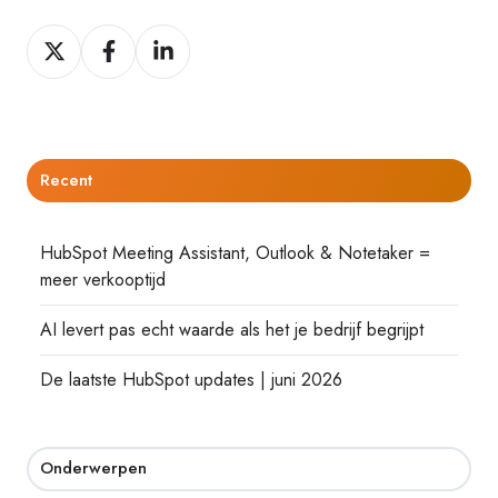
Delen
Delen
Delen
op
op
op
Twitter
Facebook
LinkedIn
Recent
HubSpot Meeting Assistant, Outlook & Notetaker =
meer verkooptijd
AI levert pas echt waarde als het je bedrijf begrijpt
De laatste HubSpot updates | juni 2026
Onderwerpen