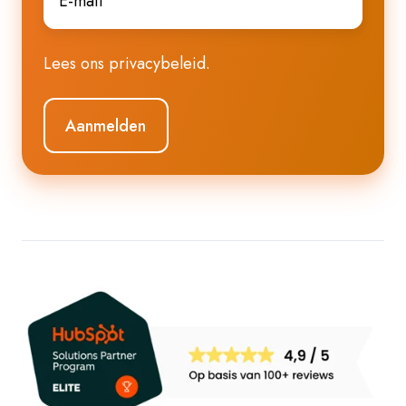
mail
*
Lees ons
privacybeleid
.