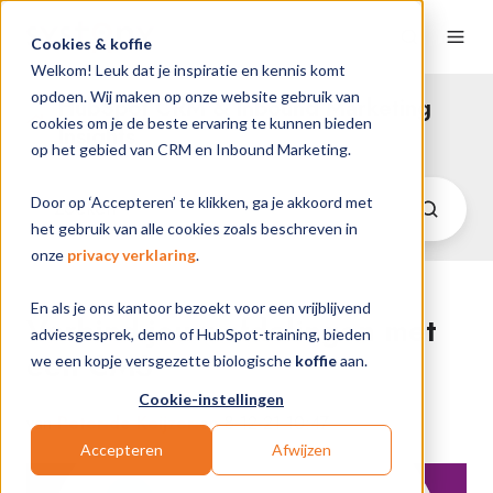
Cookies & koffie
Welkom! Leuk dat je inspiratie en kennis komt
opdoen. Wij maken op onze website gebruik van
HubSpot CRM & Inbound Marketing
cookies om je de beste ervaring te kunnen bieden
Insights
op het gebied van CRM en Inbound Marketing.
Door op ‘Accepteren’ te klikken, ga je akkoord met
het gebruik van alle cookies zoals beschreven in
onze
privacy verklaring
.
En als je ons kantoor bezoekt voor een vrijblijvend
Verbind jouw afdelingen met
adviesgesprek, demo of HubSpot-training, bieden
een CMS
we een kopje versgezette biologische
koffie
aan.
Cookie-instellingen
van
Peter de Keijzer
op 8-12-21 10:47
Accepteren
Afwijzen