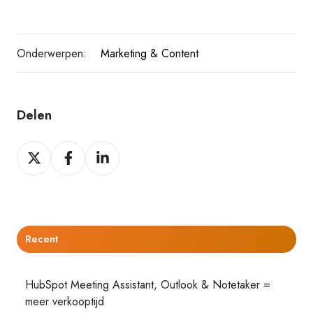
Onderwerpen:
Marketing & Content
Delen
Delen
Delen
Delen
op
op
op
Twitter
Facebook
LinkedIn
Recent
HubSpot Meeting Assistant, Outlook & Notetaker =
meer verkooptijd