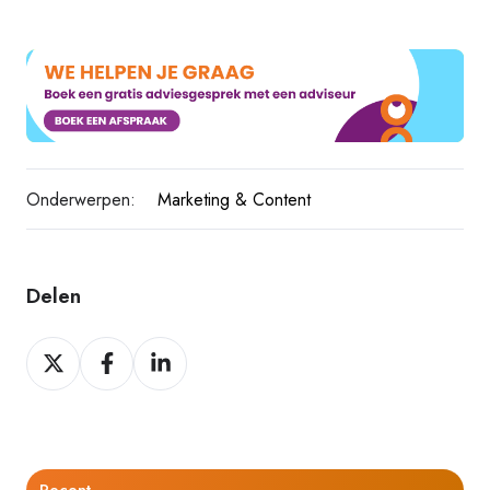
Onderwerpen:
Marketing & Content
Delen
Delen
Delen
Delen
op
op
op
Twitter
Facebook
LinkedIn
Recent