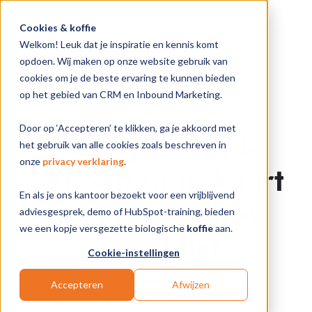
Cookies & koffie
Welkom! Leuk dat je inspiratie en kennis komt
opdoen. Wij maken op onze website gebruik van
cookies om je de beste ervaring te kunnen bieden
op het gebied van CRM en Inbound Marketing.
Download de CRM Checklist
Door op ‘Accepteren’ te klikken, ga je akkoord met
Breng je CRM-
het gebruik van alle cookies zoals beschreven in
onze
privacy verklaring
.
behoeften in kaart
En als je ons kantoor bezoekt voor een vrijblijvend
met onze CRM
adviesgesprek, demo of HubSpot-training, bieden
we een kopje versgezette biologische
koffie
aan.
Checklist
Cookie-instellingen
Accepteren
Afwijzen