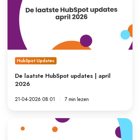
HubSpot
updates
|
april
2026
HubSpot Updates
De laatste HubSpot updates | april
2026
21-04-2026 08:01
7 min lezen
Zo
betalen