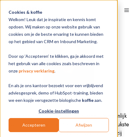
Cookies & koffie
Welkom! Leuk dat je inspiratie en kennis komt
opdoen. Wij maken op onze website gebruik van
cookies om je de beste ervaring te kunnen bieden
op het gebied van CRM en Inbound Marketing.
Door op ‘Accepteren’ te klikken, ga je akkoord met
het gebruik van alle cookies zoals beschreven in
onze
privacy verklaring
.
En als je ons kantoor bezoekt voor een vrijblijvend
adviesgesprek, demo of HubSpot-training, bieden
Maarten de Wit
we een kopje versgezette biologische
koffie
aan.
Cookie-instellingen
Maarten werkt ruim 5 jaar bij Systony. Persoonlijk
contact met (potentiële) klanten vindt hij het leukste
Accepteren
Afwijzen
aan zijn adviseursrol. Samen sparren waar zij