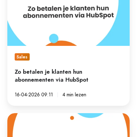
je
klanten
hun
abonnementen
via
HubSpot
Sales
Zo betalen je klanten hun
abonnementen via HubSpot
16-04-2026 09:11
4 min lezen
Hoe
verbeter
je