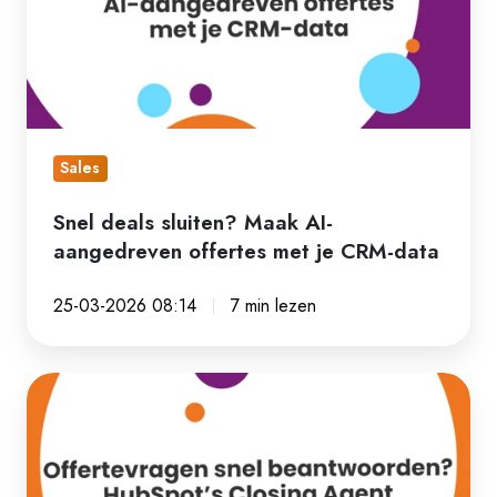
AI-
aangedreven
offertes
met
je
Sales
CRM-
data
Snel deals sluiten? Maak AI-
aangedreven offertes met je CRM-data
25-03-2026 08:14
7 min lezen
Offertevragen
snel
beantwoorden?
HubSpot’s