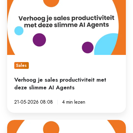
je
sales
productiviteit
met
deze
slimme
AI
Agents
Sales
Verhoog je sales productiviteit met
deze slimme AI Agents
21-05-2026 08:08
4 min lezen
Waarom
verlies