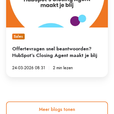
Closing
Agent
maakt
je
blij
Sales
Offertevragen snel beantwoorden?
HubSpot’s Closing Agent maakt je blij
24-03-2026 08:31
2 min lezen
Meer blogs tonen