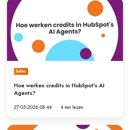
Hoe
werken
credits
in
HubSpot's
AI
Agents?
Sales
Hoe werken credits in HubSpot's AI
Agents?
27-05-2026 08:44
4 min lezen
Zo