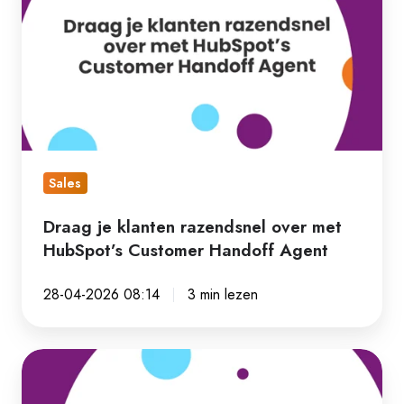
klanten
razendsnel
over
met
HubSpot’s
Customer
Handoff
Sales
Agent
Draag je klanten razendsnel over met
HubSpot’s Customer Handoff Agent
28-04-2026 08:14
3 min lezen
De
laatste