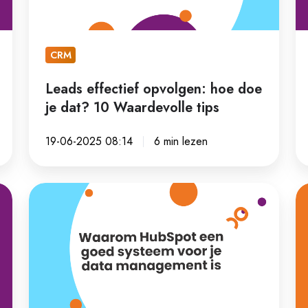
dat?
st
10
Waardevolle
CRM
tips
Leads effectief opvolgen: hoe doe
je dat? 10 Waardevolle tips
19-06-2025 08:14
6 min lezen
Waarom
W
HubSpot
is
een
pr
goed
e
systeem
w
voor
is
je
he