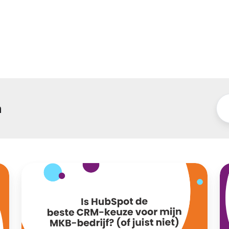
n
Is
W
HubSpot
ko
de
d
beste
im
CRM-
va