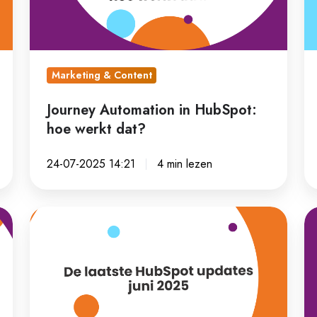
werkt
je
dat?
fo
u
te
Marketing & Content
au
Journey Automation in HubSpot:
hoe werkt dat?
24-07-2025 14:21
4 min lezen
De
Z
laatste
je
HubSpot
so
updates
w
|
je
juni
be