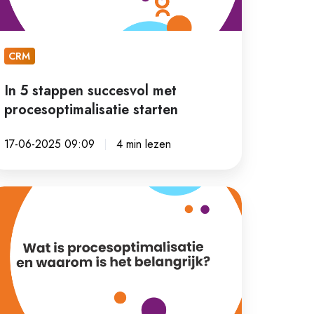
arten
CRM
In 5 stappen succesvol met
procesoptimalisatie starten
17-06-2025 09:09
4 min lezen
at
ocesoptimalisatie
n
aarom
t