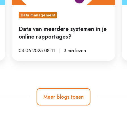
online
ve
rapportages?
Data management
Data van meerdere systemen in je
online rapportages?
03-06-2025 08:11
3 min lezen
Meer blogs tonen