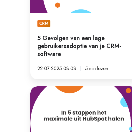
van
je
CRM-
CRM
software
5 Gevolgen van een lage
gebruikersadoptie van je CRM-
software
22-07-2025 08:08
5 min lezen
In
5
stappen
het
maximale
uit