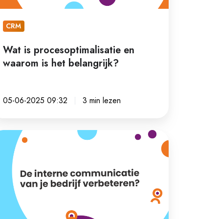
langrijk?
CRM
Wat is procesoptimalisatie en
waarom is het belangrijk?
05-06-2025 09:32
3 min lezen
e
terne
mmunicatie
n
drijf