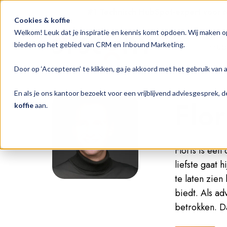
#1 Technisch HubSpot-expert voor
Cookies & koffie
Welkom! Leuk dat je inspiratie en kennis komt opdoen. Wij maken o
Hub
bieden op het gebied van CRM en Inbound Marketing.
Door op ‘Accepteren’ te klikken, ga je akkoord met het gebruik van 
En als je ons kantoor bezoekt voor een vrijblijvend adviesgesprek,
Flor
koffie
aan.
Floris is een
liefste gaat h
te laten zie
biedt. Als ad
betrokken. Da