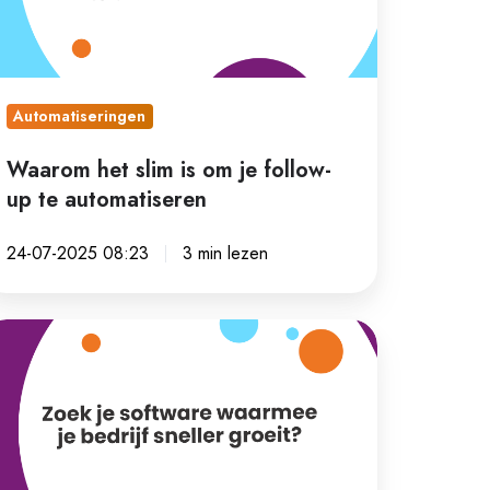
llow-
p
Automatiseringen
tomatiseren
Waarom het slim is om je follow-
up te automatiseren
24-07-2025 08:23
3 min lezen
oek
ftware
aarmee
drijf