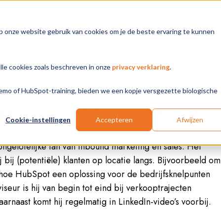
 MKB
4,9/5 op basis van 100+ review
s
p onze website gebruik van cookies om je de beste ervaring te kunnen
Spot
AI
Branches
Diensten
Kennishub
alle cookies zoals beschreven in onze
privacy verklaring
.
 demo of HubSpot-training, bieden we een kopje versgezette biologische
is van Muijen
Cookie-instellingen
Accepteren
Afwijzen
 ongelofelijke fan van inbound marketing en sales. Het
ij bij (potentiële) klanten op locatie langs. Bijvoorbeeld om
n hoe HubSpot een oplossing voor de bedrijfsknelpunten
viseur is hij van begin tot eind bij verkooptrajecten
arnaast komt hij regelmatig in LinkedIn-video’s voorbij.