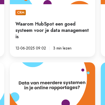
data
be
management
CRM
is
Waarom HubSpot een goed
systeem voor je data management
is
12-06-2025 09:02
3 min lezen
Data
D
van
in
meerdere
co
systemen
va
in
je
je
be