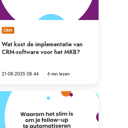
RM-
ftware
or
t
CRM
KB?
Wat kost de implementatie van
CRM-software voor het MKB?
21-08-2025 08:44
6 min lezen
aarom
t
im
m