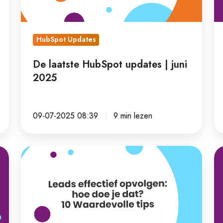
2025
sn
gr
HubSpot Updates
De laatste HubSpot updates | juni
2025
09-07-2025 08:39
9 min lezen
Leads
In
effectief
5
opvolgen:
st
hoe
su
doe
m
je
pr