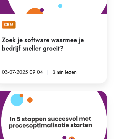
eller
oeit?
CRM
Zoek je software waarmee je
bedrijf sneller groeit?
03-07-2025 09:04
3 min lezen
appen
ccesvol
et
ocesoptimalisatie