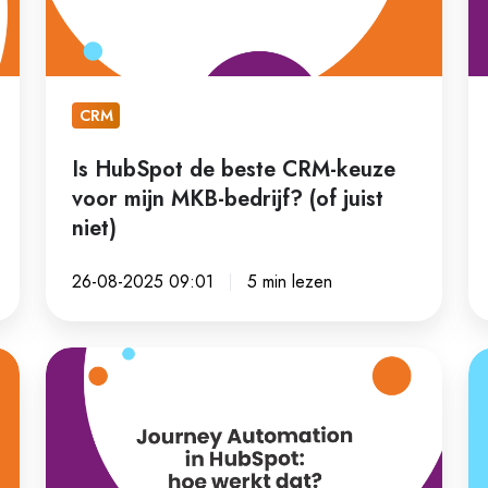
keuze
C
voor
so
mijn
vo
MKB-
he
CRM
bedrijf?
M
Is HubSpot de beste CRM-keuze
(of
voor mijn MKB-bedrijf? (of juist
juist
niet)
niet)
26-08-2025 09:01
5 min lezen
Journey
W
Automation
he
in
sl
HubSpot:
is
hoe
o